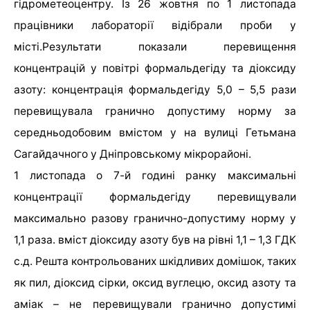
гідрометеоцентру. Із 26 жовтня по 1 листопада
працівники лабораторії відібрали проби у
місті.Результати показали перевищення
концентрацій у повітрі формальдегіду та діоксиду
азоту: концентрація формальдегіду 5,0 – 5,5 рази
перевищувала гранично допустиму норму за
середньодобовим вмістом у на вулиці Гетьмана
Сагайдачного у Дніпровському мікрорайоні.
1 листопада о 7-й годині ранку максимальні
концентрації формальдегіду перевищували
максимально разову гранично-допустиму норму у
1,1 раза. вміст діоксиду азоту був на рівні 1,1 – 1,3 ГДК
с.д. Решта контрольованих шкідливих домішок, таких
як пил, діоксид сірки, оксид вуглецю, оксид азоту та
аміак – не перевищували гранично допустимі