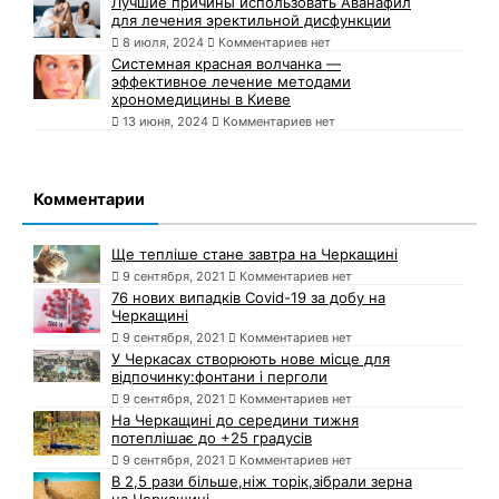
Лучшие причины использовать Аванафил
для лечения эректильной дисфункции
8 июля, 2024
Комментариев нет
Системная красная волчанка —
эффективное лечение методами
хрономедицины в Киеве
13 июня, 2024
Комментариев нет
Комментарии
Ще тепліше стане завтра на Черкащині
9 сентября, 2021
Комментариев нет
76 нових випадків Covid-19 за добу на
Черкащині
9 сентября, 2021
Комментариев нет
У Черкасах створюють нове місце для
відпочинку:фонтани і перголи
9 сентября, 2021
Комментариев нет
На Черкащині до середини тижня
потеплішає до +25 градусів
9 сентября, 2021
Комментариев нет
В 2,5 рази більше,ніж торік,зібрали зерна
на Черкащині