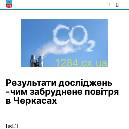
Skip
to
content
Результати досліджень
-чим забруднене повітря
в Черкасах
[ad_1]