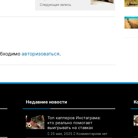
Следующая запись
обходимо
авторизоваться
.
Недавние новости
К
Топ капперов Инстаграма:
кто реально помогает
выигрывать на ставках
25 мая, 2025
Комментариев нет