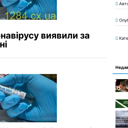
Авт
Опу
навірусу виявили за
Кате
ні
Недав