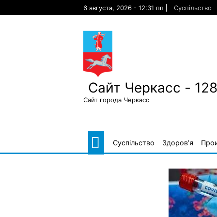
Skip
6 августа, 2026 - 12:31 пп
Суспільство
to
content
Сайт Черкасс - 12
Сайт города Черкасс
Суспільство
Здоров’я
Про