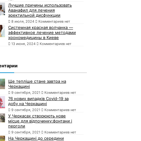
Лучшие причины использовать
Аванафил для лечения
эректильной дисфункции
8 июля, 2024
Комментариев нет
Системная красная волчанка —
эффективное лечение методами
хрономедицины в Киеве
13 июня, 2024
Комментариев нет
ентарии
Ще тепліше стане завтра на
Черкащині
9 сентября, 2021
Комментариев нет
76 нових випадків Covid-19 за
добу на Черкащині
9 сентября, 2021
Комментариев нет
У Черкасах створюють нове
місце для відпочинку:фонтани і
перголи
9 сентября, 2021
Комментариев нет
На Черкащині до середини