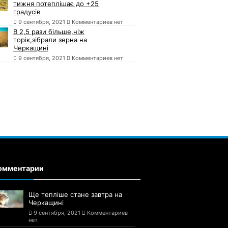
тижня потеплішає до +25
градусів
9 сентября, 2021
Комментариев нет
В 2,5 рази більше,ніж
торік,зібрали зерна на
Черкащині
9 сентября, 2021
Комментариев нет
омментарии
Ще тепліше стане завтра на
Черкащині
9 сентября, 2021
Комментариев
нет