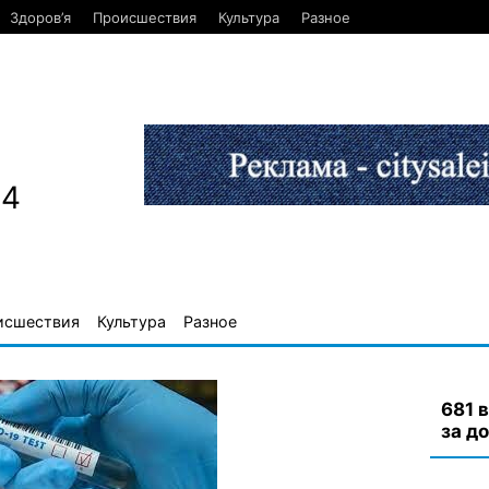
Здоров’я
Происшествия
Культура
Разное
84
исшествия
Культура
Разное
681 
за д