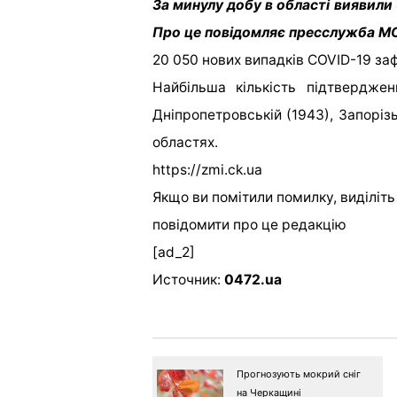
За минулу добу в області виявили
Про це повідомляє пресслужба М
​​20 050 нових випадків COVID-19 за
Найбільша кількість підтверджен
Дніпропетровській (1943), Запорізьк
областях.
https://zmi.ck.ua
Якщо ви помітили помилку, виділіть н
повідомити про це редакцію
[ad_2]
Источник:
0472.ua
Прогнозують мокрий сніг
на Черкащині