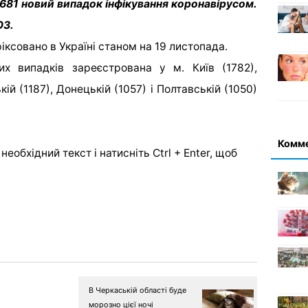
 681 новий випадок інфікування коронавірусом.
ОЗ.
фіксовано в Україні станом на 19 листопада.
их випадків зареєстрована у м. Київ (1782),
ій (1187), Донецькій (1057) і Полтавській (1050)
Комм
еобхідний текст і натисніть Ctrl + Enter, щоб
В Черкаській області буде
морозно цієї ночі