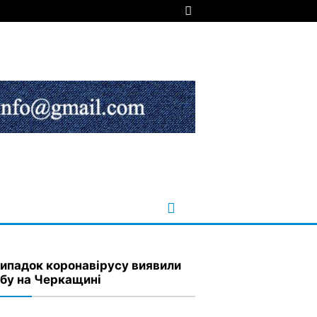
випадок коронавірусу виявили
обу на Черкащині