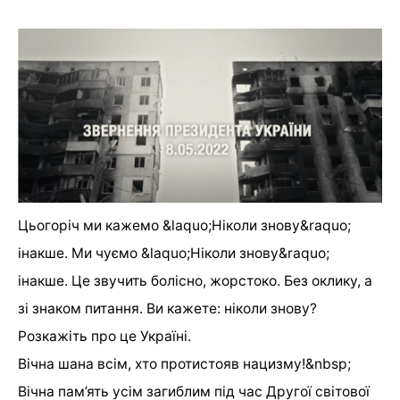
Цьогоріч ми кажемо &laquo;Ніколи знову&raquo;
інакше. Ми чуємо &laquo;Ніколи знову&raquo;
інакше. Це звучить болісно, жорстоко. Без оклику, а
зі знаком питання. Ви кажете: ніколи знову?
Розкажіть про це Україні.
Вічна шана всім, хто протистояв нацизму!&nbsp;
Вічна пам’ять усім загиблим під час Другої світової