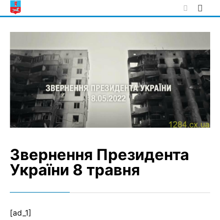
Skip
to
content
Звернення Президента
України 8 травня
[ad_1]