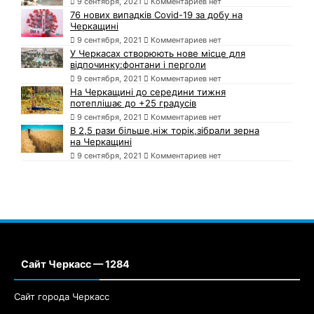
9 сентября, 2021
Комментариев нет
76 нових випадків Covid-19 за добу на
Черкащині
9 сентября, 2021
Комментариев нет
У Черкасах створюють нове місце для
відпочинку:фонтани і перголи
9 сентября, 2021
Комментариев нет
На Черкащині до середини тижня
потеплішає до +25 градусів
9 сентября, 2021
Комментариев нет
В 2,5 рази більше,ніж торік,зібрали зерна
на Черкащині
9 сентября, 2021
Комментариев нет
Сайт Черкасс — 1284
Сайт города Черкасс