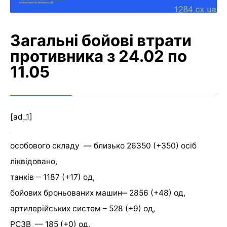
Загальні бойові втрати
противника з 24.02 по
11.05
[ad_1]
особового складу — близько 26350 (+350) осіб
ліквідовано,
танків ‒ 1187 (+17) од,
бойових броньованих машин‒ 2856 (+48) од,
артилерійських систем – 528 (+9) од,
РСЗВ — 185 (+0) од,