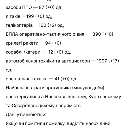
засоби ППО — 87 (+0) од,
літаків – 199 (+0) од,
гелікоптерів – 160 (+2) од,
БПЛА оперативно-тактичного рівня — 390 (+10),
крилаті ракети — 94 (+0),
кораблі /катери — 12 (+0) од,
автомобільної техніки та автоцистерн — 1997 (+17)
од,
спеціальна техніка — 41 (+0) од.
Найбільші втрати противника (минулої доби)
спостерігалися а Новопавлівському, Курахівському
та Сєвєродонецькому напрямках.
Дані уточнюються
Якщо ви помітили помилку, виділіть необхідний