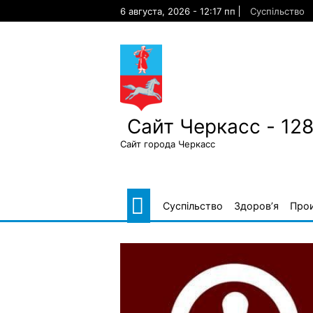
Skip
6 августа, 2026 - 12:17 пп
Суспільство
to
content
Сайт Черкасс - 12
Сайт города Черкасс
Суспільство
Здоров’я
Про