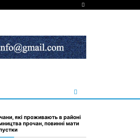
чани, які проживають в районі
мництва прочан, повинні мати
пустки