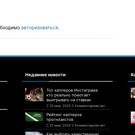
обходимо
авторизоваться
.
Недавние новости
К
Топ капперов Инстаграма:
кто реально помогает
выигрывать на ставках
25 мая, 2025
Комментариев нет
Рейтинг капперов
прогнозистов
25 мая, 2025
Комментариев нет
Как выбрать качественную