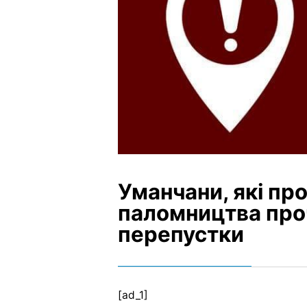
Уманчани, які пр
паломництва проч
перепустки
[ad_1]