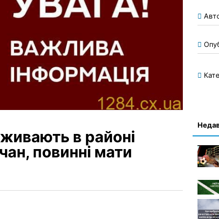
Авт
Опу
Кате
Недав
оживають в районі
ан, повинні мати