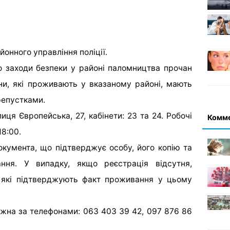
онного управління поліції.
о заходи безпеки у районі паломництва прочан
ни, які проживають у вказаному районі, мають
ерепустками.
иця Європейська, 27, кабінети: 23 та 24. Робочі
Комм
18:00.
окумента, що підтверджує особу, його копію та
ння. У випадку, якщо реєстрація відсутня,
, які підтверджують факт проживання у цьому
жна за телефонами: 063 403 39 42, 097 876 86