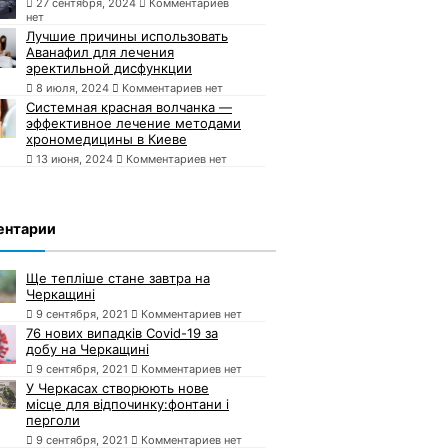
27 сентября, 2024
Комментариев
нет
Лучшие причины использовать
Аванафил для лечения
эректильной дисфункции
8 июля, 2024
Комментариев нет
Системная красная волчанка —
эффективное лечение методами
хрономедицины в Киеве
13 июня, 2024
Комментариев нет
ентарии
Ще тепліше стане завтра на
Черкащині
9 сентября, 2021
Комментариев нет
76 нових випадків Covid-19 за
добу на Черкащині
9 сентября, 2021
Комментариев нет
У Черкасах створюють нове
місце для відпочинку:фонтани і
перголи
9 сентября, 2021
Комментариев нет