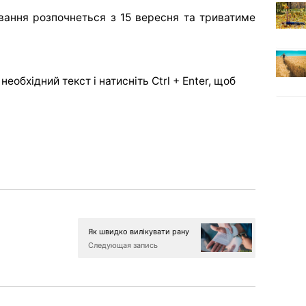
ання розпочнеться з 15 вересня та триватиме
еобхідний текст і натисніть Ctrl + Enter, щоб
Як швидко вилікувати рану
Следующая запись