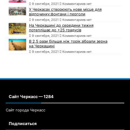
9 сентября, 2021
Комментариев нет
У Черкасах створюють нове місце для
відпочинку:фонтани і перголи
9 сентября, 2021
Комментариев нет
На Черкащині до середини тижня
потеплішає до +25 градусів
9 сентября, 2021
Комментариев нет
В 2,5 рази більше,ніж торік,зібрали зерна
на Черкащині
9 сентября, 2021
Комментариев нет
Сайт Черкасс — 1284
Сайт города Черкасс
Подписаться