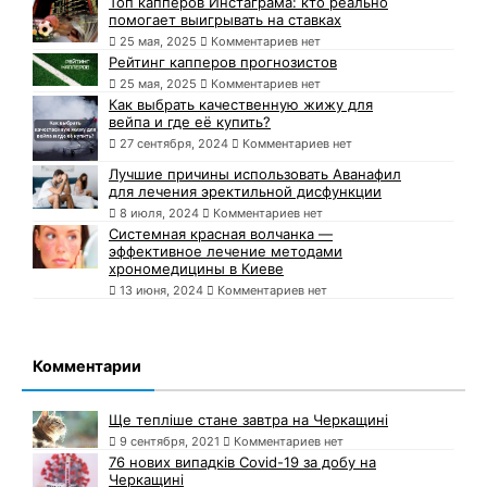
Топ капперов Инстаграма: кто реально
помогает выигрывать на ставках
25 мая, 2025
Комментариев нет
Рейтинг капперов прогнозистов
25 мая, 2025
Комментариев нет
Как выбрать качественную жижу для
вейпа и где её купить?
27 сентября, 2024
Комментариев нет
Лучшие причины использовать Аванафил
для лечения эректильной дисфункции
8 июля, 2024
Комментариев нет
Системная красная волчанка —
эффективное лечение методами
хрономедицины в Киеве
13 июня, 2024
Комментариев нет
Комментарии
Ще тепліше стане завтра на Черкащині
9 сентября, 2021
Комментариев нет
76 нових випадків Covid-19 за добу на
Черкащині