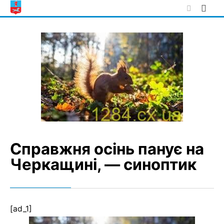
Skip
to
content
Справжня осінь панує на
Черкащині, — синоптик
[ad_1]