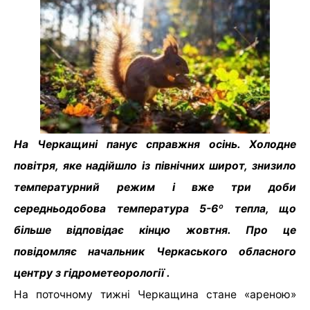
На Черкащині панує справжня осінь. Холодне
повітря, яке надійшло із північних широт, знизило
температурний режим і вже три доби
середньодобова температура 5-6º тепла, що
більше відповідає кінцю жовтня. Про це
повідомляє начальник Черкаського обласного
центру з гідрометеорології .
На поточному тижні Черкащина стане «ареною»