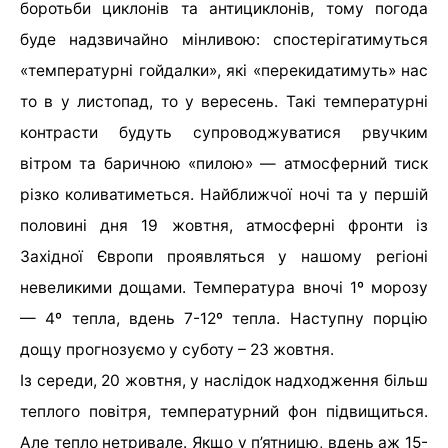
боротьби циклонів та антициклонів, тому погода
буде надзвичайно мінливою: спостерігатимуться
«температурні гойдалки», які «перекидатимуть» нас
то в у листопад, то у вересень. Такі температурні
контрасти будуть супроводжуватися рвучким
вітром та баричною «пилою» — атмосферний тиск
різко коливатиметься. Найближчої ночі та у першій
половині дня 19 жовтня, атмосферні фронти із
Західної Європи проявляться у нашому регіоні
невеликими дощами. Температура вночі 1º морозу
— 4º тепла, вдень 7-12º тепла. Наступну порцію
дощу прогнозуємо у суботу – 23 жовтня.
Із середи, 20 жовтня, у наслідок надходження більш
теплого повітря, температурний фон підвищиться.
Але тепло нетривале. Якщо у п’ятницю, вдень аж 15-