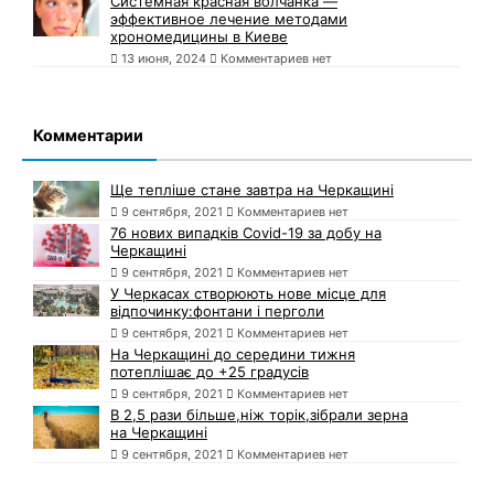
Системная красная волчанка —
эффективное лечение методами
хрономедицины в Киеве
13 июня, 2024
Комментариев нет
Комментарии
Ще тепліше стане завтра на Черкащині
9 сентября, 2021
Комментариев нет
76 нових випадків Covid-19 за добу на
Черкащині
9 сентября, 2021
Комментариев нет
У Черкасах створюють нове місце для
відпочинку:фонтани і перголи
9 сентября, 2021
Комментариев нет
На Черкащині до середини тижня
потеплішає до +25 градусів
9 сентября, 2021
Комментариев нет
В 2,5 рази більше,ніж торік,зібрали зерна
на Черкащині
9 сентября, 2021
Комментариев нет