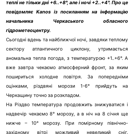
теплі не тільки дні +6..+8°, але і ночі +2..+4°. Про це
повідомляє Kanos із посиланням на інформацію
начальника Черкаського обласного
гідрометеоцентру.
Сьогодні вдень та найближчої ночі, завдяки теплому
сектору атлантичного циклону, утримається
аномальна тепла погода, з температурою +1..+6°. А
вже завтра чекаємо атмосферний фронт, за яким
пошириться холодне повітря. За попередніми
оцінками, різдвяні морози 1-6° прийдуть на
Черкащину точно за розкладом.
На Різдво температура продовжить знижуватися і
надвечір чекаємо 8° морозу, а в ніч на 8 січня ще
нижче – 10° морозу. При помірному північно-
західному вітрі можливий невеликий сніг.