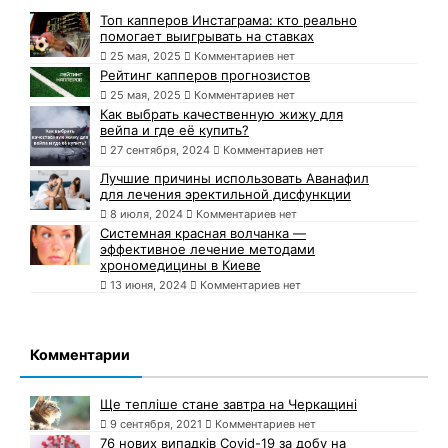
Топ капперов Инстаграма: кто реально
помогает выигрывать на ставках
25 мая, 2025
Комментариев нет
Рейтинг капперов прогнозистов
25 мая, 2025
Комментариев нет
Как выбрать качественную жижу для
вейпа и где её купить?
27 сентября, 2024
Комментариев нет
Лучшие причины использовать Аванафил
для лечения эректильной дисфункции
8 июля, 2024
Комментариев нет
Системная красная волчанка —
эффективное лечение методами
хрономедицины в Киеве
13 июня, 2024
Комментариев нет
Комментарии
Ще тепліше стане завтра на Черкащині
9 сентября, 2021
Комментариев нет
76 нових випадків Covid-19 за добу на