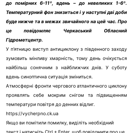
до помірних 6-11º, вдень – до невеликих 1-6º.
Температурний фон знизиться і у наступні дві доби
буде нижче та в межах звичайного на цей час. Про
це повідомляє Черкаський Обласний
Гідрометцентр.
У п’ятницю виступ антициклону з південного заходу
зумовить мінливу хмарність, тому день очікується
найбільш сонячним з найближчих днів. У суботу
вдень синоптична ситуація зміниться.
Атмосферні фронти чергового атлантичного циклону
проявлять себе мокрим снігом та підвищенням
температури повітря до денних відлиг.
https://vycherpno.ck.ua
Якщо ви помітили помилку, виділіть необхідний
текст і натисніть Ctrl + Enter, щоб повідомити про це