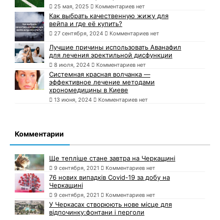
25 мая, 2025
Комментариев нет
Как выбрать качественную жижу для
вейпа и где её купить?
27 сентября, 2024
Комментариев нет
Лучшие причины использовать Аванафил
для лечения эректильной дисфункции
8 июля, 2024
Комментариев нет
Системная красная волчанка —
эффективное лечение методами
хрономедицины в Киеве
13 июня, 2024
Комментариев нет
Комментарии
Ще тепліше стане завтра на Черкащині
9 сентября, 2021
Комментариев нет
76 нових випадків Covid-19 за добу на
Черкащині
9 сентября, 2021
Комментариев нет
У Черкасах створюють нове місце для
відпочинку:фонтани і перголи