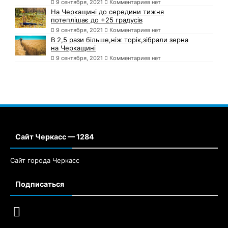
9 сентября, 2021
Комментариев нет
На Черкащині до середини тижня
потеплішає до +25 градусів
9 сентября, 2021
Комментариев нет
В 2,5 рази більше,ніж торік,зібрали зерна
на Черкащині
9 сентября, 2021
Комментариев нет
Сайт Черкасс — 1284
Сайт города Черкасс
Подписаться