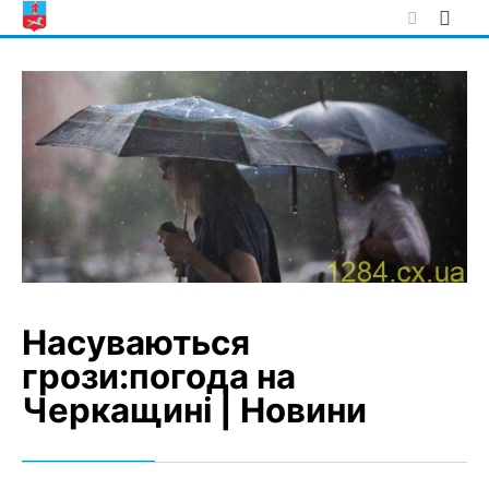
Skip
to
content
Насуваються
грози:погода на
Черкащині | Новини