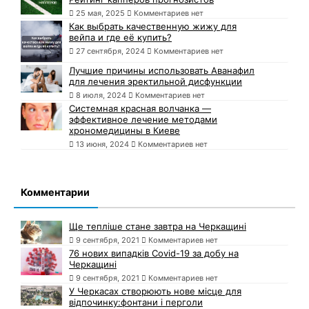
25 мая, 2025
Комментариев нет
Как выбрать качественную жижу для
вейпа и где её купить?
27 сентября, 2024
Комментариев нет
Лучшие причины использовать Аванафил
для лечения эректильной дисфункции
8 июля, 2024
Комментариев нет
Системная красная волчанка —
эффективное лечение методами
хрономедицины в Киеве
13 июня, 2024
Комментариев нет
Комментарии
Ще тепліше стане завтра на Черкащині
9 сентября, 2021
Комментариев нет
76 нових випадків Covid-19 за добу на
Черкащині
9 сентября, 2021
Комментариев нет
У Черкасах створюють нове місце для
відпочинку:фонтани і перголи