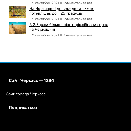
9 сентября, 2021
Комментариев нет
На Черкащині до середини тижня
потеплішає до +25 градусів
9 сентября, 2021
Комментариев нет
В 2,5 рази більше,ніж торік,зібрали зерна
на Черкащині
9 сентября, 2021
Комментариев нет
Сайт Черкасс — 1284
Сайт города Черкасс
Подписаться