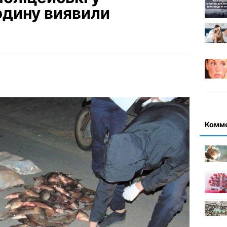
одину виявили
Комм