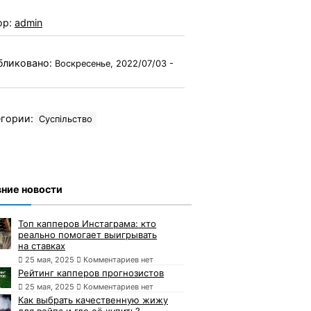
ор:
admin
бликовано:
Воскресенье, 2022/07/03 -
гории:
Суспільство
ние новости
Топ капперов Инстаграма: кто
реально помогает выигрывать
на ставках
25 мая, 2025
Комментариев нет
Рейтинг капперов прогнозистов
25 мая, 2025
Комментариев нет
Как выбрать качественную жижу
для вейпа и где её купить?