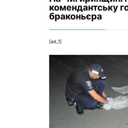
комендантську г
браконьєра
[ad_1]