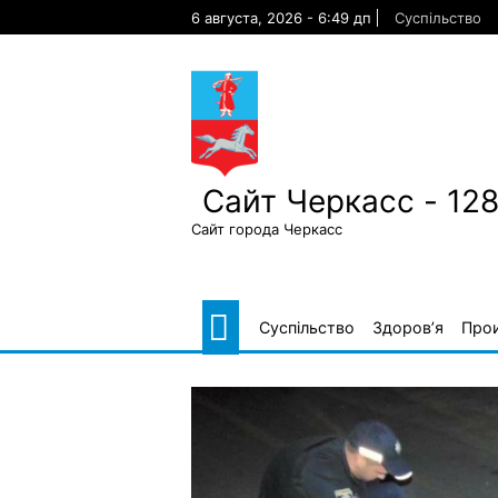
Skip
6 августа, 2026 - 6:49 дп
Суспільство
to
content
Сайт Черкасс - 12
Сайт города Черкасс
Суспільство
Здоров’я
Про