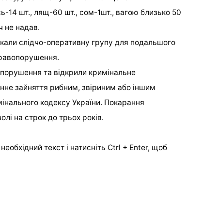
ь-14 шт., лящ-60 шт., сом-1шт., вагою близько 50
ч не надав.
икали слідчо-оперативну групу для подальшого
правопорушення.
опорушення та відкрили кримінальне
онне зайняття рибним, звіриним або іншим
нального кодексу України. Покарання
олі на строк до трьох років.
еобхідний текст і натисніть Ctrl + Enter, щоб