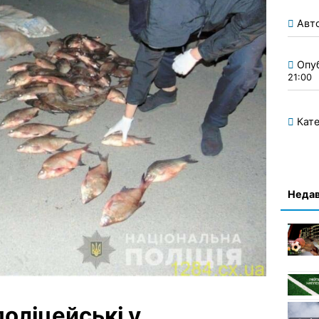
Авт
Опу
21:00
Кате
Недав
оліцейські у