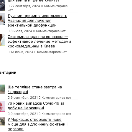
27 сентября, 2024
Комментариев
нет
Лучшие причины использовать
Аванафил для лечения
эректильной дисфункции
8 июля, 2024
Комментариев нет
Системная красная волчанка —
эффективное лечение методами
хрономедицины в Киеве
13 июня, 2024
Комментариев нет
ентарии
Ще тепліше стане завтра на
Черкащині
9 сентября, 2021
Комментариев нет
76 нових випадків Covid-19 за
добу на Черкащині
9 сентября, 2021
Комментариев нет
У Черкасах створюють нове
місце для відпочинку:фонтани і
перголи