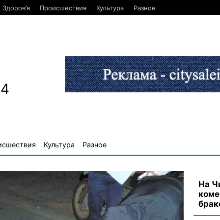
Здоров’я
Происшествия
Культура
Разное
84
исшествия
Культура
Разное
На Ч
коме
брак