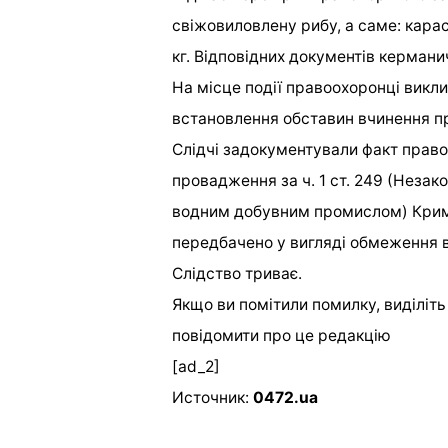
свіжовиловлену рибу, а саме: карас
кг. Відповідних документів кермани
На місце події правоохоронці викл
встановлення обставин вчинення 
Слідчі задокументували факт прав
провадження за ч. 1 ст. 249 (Незак
водним добувним промислом) Кримі
передбачено у вигляді обмеження в
Слідство триває.
Якщо ви помітили помилку, виділіть н
повідомити про це редакцію
[ad_2]
Источник:
0472.ua