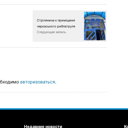
Стрілянина к приміщенні
черкаського рибпатруля
Следующая запись
обходимо
авторизоваться
.
Недавние новости
К