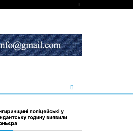
игиринщині поліцейські у
ндантську годину виявили
оньєра