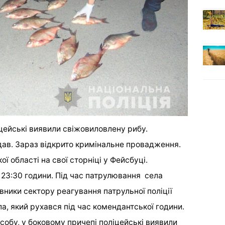
цейські виявили свіжовиловлену рибу.
адав. Зараз відкрито кримінальне провадження.
ї області на свої сторніці у Фейсбуці.
 23:30 години. Під час патрулювання села
вники сектору реагування патрульної поліції
а, який рухався під час комендантської години.
собу, у боковому причепі поліцейські виявили