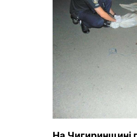
На Чигиринщині п