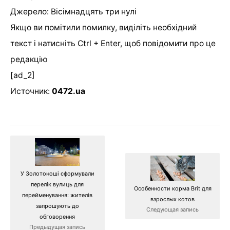
Джерело: Вісімнадцять три нулі
Якщо ви помітили помилку, виділіть необхідний
текст і натисніть Ctrl + Enter, щоб повідомити про це
редакцію
[ad_2]
Источник:
0472.ua
У Золотоноші сформували
перелік вулиць для
Особенности корма Brit для
перейменування: жителів
взрослых котов
запрошують до
Следующая запись
обговорення
Предыдущая запись