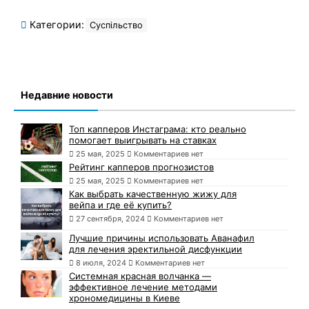
Категории:
Суспільство
Недавние новости
Топ капперов Инстаграма: кто реально
помогает выигрывать на ставках
25 мая, 2025
Комментариев нет
Рейтинг капперов прогнозистов
25 мая, 2025
Комментариев нет
Как выбрать качественную жижу для
вейпа и где её купить?
27 сентября, 2024
Комментариев нет
Лучшие причины использовать Аванафил
для лечения эректильной дисфункции
8 июля, 2024
Комментариев нет
Системная красная волчанка —
эффективное лечение методами
хрономедицины в Киеве