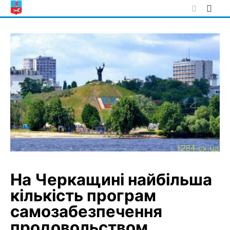
Skip
to
content
На Черкащині найбільша
кількість програм
самозабезпечення
продовольством.