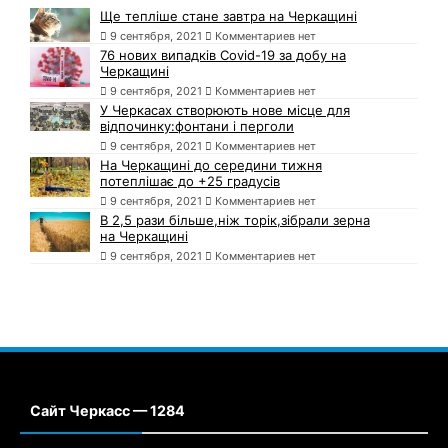
Ще тепліше стане завтра на Черкащині
9 сентября, 2021
Комментариев нет
76 нових випадків Covid-19 за добу на
Черкащині
9 сентября, 2021
Комментариев нет
У Черкасах створюють нове місце для
відпочинку:фонтани і перголи
9 сентября, 2021
Комментариев нет
На Черкащині до середини тижня
потеплішає до +25 градусів
9 сентября, 2021
Комментариев нет
В 2,5 рази більше,ніж торік,зібрали зерна
на Черкащині
9 сентября, 2021
Комментариев нет
Сайт Черкасс — 1284