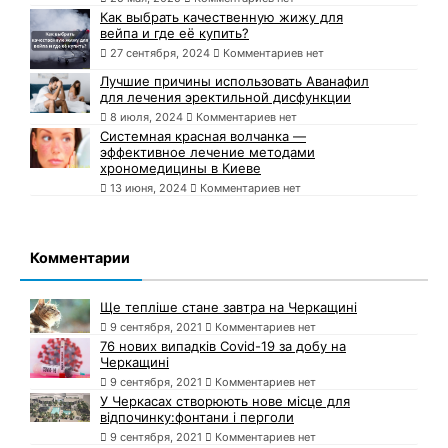
Как выбрать качественную жижу для
вейпа и где её купить?
27 сентября, 2024
Комментариев нет
Лучшие причины использовать Аванафил
для лечения эректильной дисфункции
8 июля, 2024
Комментариев нет
Системная красная волчанка —
эффективное лечение методами
хрономедицины в Киеве
13 июня, 2024
Комментариев нет
Комментарии
Ще тепліше стане завтра на Черкащині
9 сентября, 2021
Комментариев нет
76 нових випадків Covid-19 за добу на
Черкащині
9 сентября, 2021
Комментариев нет
У Черкасах створюють нове місце для
відпочинку:фонтани і перголи
9 сентября, 2021
Комментариев нет