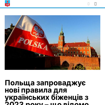
Skip
to
content
Польща запроваджує
нові правила для
українських біженців з
2023 року – що відомо