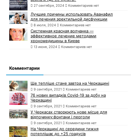
27 сентября, 2024
Комментариев нет
Лучшие причины использовать Аванафил
для лечения эректильной дисфункции
8 июля, 2024
Комментариев нет
Системная красная волчанка —
эффективное лечение методами
хрономедицины в Киеве
13 июня, 2024
Комментариев нет
Комментарии
Ще тепліше стане завтра на Черкащині
9 сентября, 2021
Комментариев нет
76 нових випадків Covid-19 за добу на
Черкащині
9 сентября, 2021
Комментариев нет
У Черкасах створюють нове місце для
відпочинку:фонтани і перголи
9 сентября, 2021
Комментариев нет
На Черкащині до середини тижня
потеплішає до +25 градусів