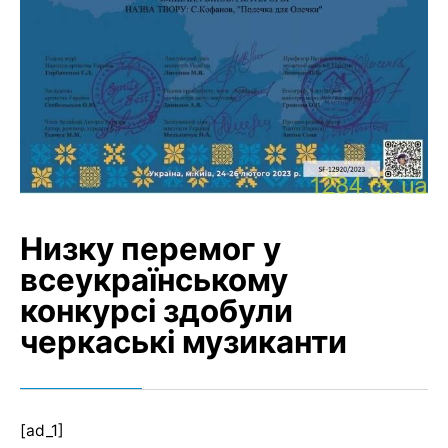
Низку перемог у
всеукраїнському
конкурсі здобули
черкаські музиканти
[ad_1]