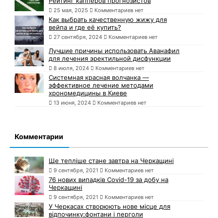
Рейтинг капперов прогнозистов
25 мая, 2025
Комментариев нет
Как выбрать качественную жижу для
вейпа и где её купить?
27 сентября, 2024
Комментариев нет
Лучшие причины использовать Аванафил
для лечения эректильной дисфункции
8 июля, 2024
Комментариев нет
Системная красная волчанка —
эффективное лечение методами
хрономедицины в Киеве
13 июня, 2024
Комментариев нет
Комментарии
Ще тепліше стане завтра на Черкащині
9 сентября, 2021
Комментариев нет
76 нових випадків Covid-19 за добу на
Черкащині
9 сентября, 2021
Комментариев нет
У Черкасах створюють нове місце для
відпочинку:фонтани і перголи