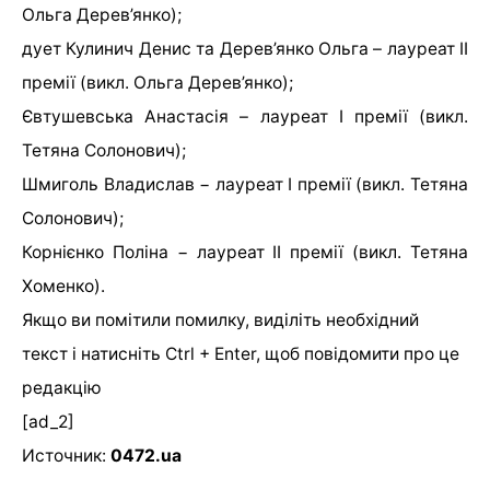
Ольга Дерев’янко);
дует Кулинич Денис та Дерев’янко Ольга – лауреат ІІ
премії (викл. Ольга Дерев’янко);
Євтушевська Анастасія – лауреат І премії (викл.
Тетяна Солонович);
Шмиголь Владислав − лауреат І премії (викл. Тетяна
Солонович);
Корнієнко Поліна − лауреат ІІ премії (викл. Тетяна
Хоменко).
Якщо ви помітили помилку, виділіть необхідний
текст і натисніть Ctrl + Enter, щоб повідомити про це
редакцію
[ad_2]
Источник:
0472.ua