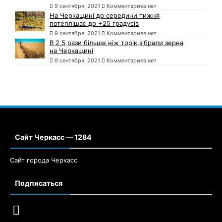
9 сентября, 2021
Комментариев нет
На Черкащині до середини тижня
потеплішає до +25 градусів
9 сентября, 2021
Комментариев нет
В 2,5 рази більше,ніж торік,зібрали зерна
на Черкащині
9 сентября, 2021
Комментариев нет
Сайт Черкасс — 1284
Сайт города Черкасс
Подписаться