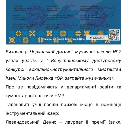
Вихованці Черкаської дитячої музичної школи №2
узяли участь у І Всеукраїнському двотуровому
конкурсі вокально-інструментального мистецтва
імені Миколи Лисенка «Ой, заграйте музиченьки».
Про це повідомляють у департаменті освіти та
гуманітарної політики ЧМР.
Талановиті учні посіли призові місця в номінації
інструментальний жанр:
Левандовський Денис – лауреат ІІ премії (викл.